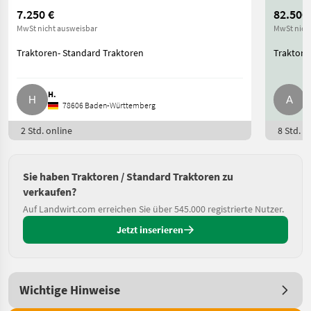
7.250 €
82.500
MwSt nicht ausweisbar
MwSt nich
Traktoren- Standard Traktoren
Traktore
H.
A
78606 Baden-Württemberg
2 Std. online
8 Std. o
Sie haben Traktoren / Standard Traktoren zu
verkaufen?
Auf Landwirt.com erreichen Sie über 545.000 registrierte Nutzer.
Jetzt inserieren
Wichtige Hinweise