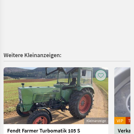
Weitere Kleinanzeigen:
VIP
T
Kleinanzeige
Fendt Farmer Turbomatik 105 S
Verkau