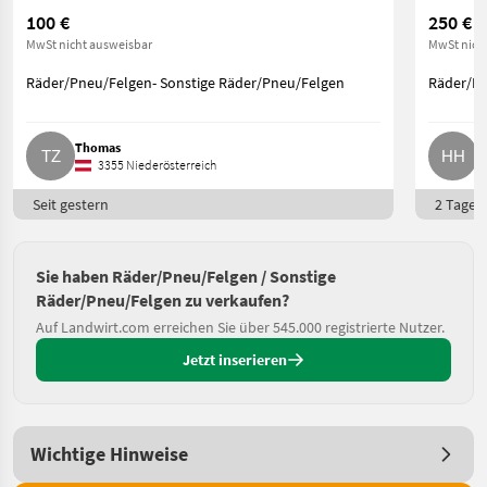
100 €
250 €
MwSt nicht ausweisbar
MwSt nich
Räder/Pneu/Felgen- Sonstige Räder/Pneu/Felgen
Räder/Pn
Thomas
H
3355 Niederösterreich
Seit gestern
2 Tage o
Sie haben Räder/Pneu/Felgen / Sonstige
Räder/Pneu/Felgen zu verkaufen?
Auf Landwirt.com erreichen Sie über 545.000 registrierte Nutzer.
Jetzt inserieren
Wichtige Hinweise