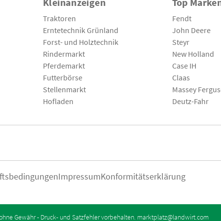
Kleinanzeigen
Top Marke
Traktoren
Fendt
Erntetechnik Grünland
John Deere
Forst- und Holztechnik
Steyr
Rindermarkt
New Holland
Pferdemarkt
Case IH
Futterbörse
Claas
Stellenmarkt
Massey Fergu
Hofladen
Deutz-Fahr
ftsbedingungen
Impressum
Konformitätserklärung
ohne Gewähr - Druck- und Satzfehler vorbehalten.
marktplatz@landwirt.com