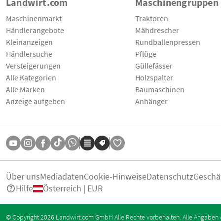
Landwirt.com
Maschinengruppen
Maschinenmarkt
Traktoren
Händlerangebote
Mähdrescher
Kleinanzeigen
Rundballenpressen
Händlersuche
Pflüge
Versteigerungen
Güllefässer
Alle Kategorien
Holzspalter
Alle Marken
Baumaschinen
Anzeige aufgeben
Anhänger
Über uns
Mediadaten
Cookie-Hinweise
Datenschutz
Geschä
Hilfe
Österreich | EUR
© Copyright 2026 Landwirt.com GmbH Alle Rechte vorbehalten. Alle Angaben 