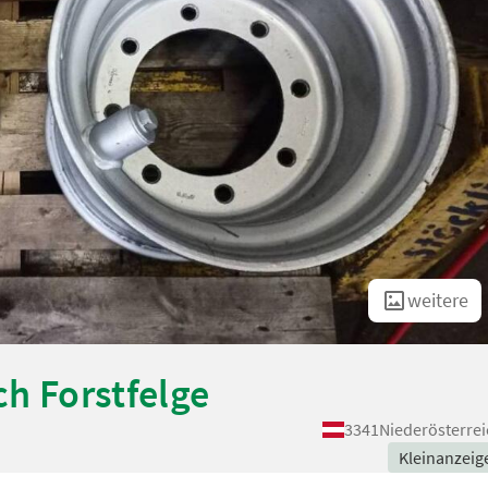
weitere
ch Forstfelge
3341
Niederösterrei
Kleinanzeig