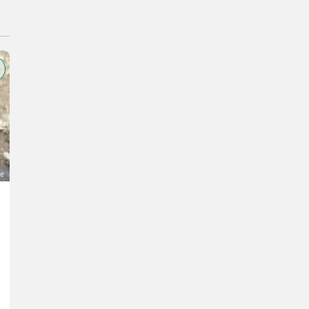
ge
Felgen TW 25x42
2.200 €
MwSt nicht ausweisbar
Räder/Pneu/Felgen- Sonstige Räder/Pneu/Felgen
Raimund
3631 Niederösterreich