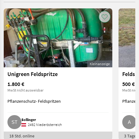
Kleinanzeige
Unigreen Feldspritze
Feldsp
1.800 €
500 €
MwSt nicht ausweisbar
MwSt nich
Pflanzenschutz- Feldspritzen
Pflanzen
Sollinger
A
2492 Niederösterreich
18 Std. online
3 Tage o