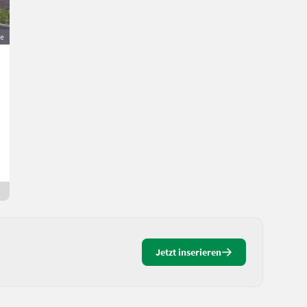
ge
Schirmständer
50 €
MwSt nicht ausweisbar
Haus und Garten- Sonstige Rasenmäher und Gartenpflegeprodukte
Hannes
3251 Burgenland
7 Std. online
Jetzt inserieren