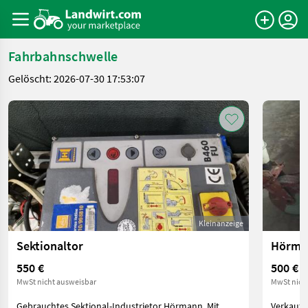
Fahrbahnschwelle
Gelöscht: 2026-07-30 17:53:07
Kleinanzeige
Sektionaltor
Hörma
550 €
500 €
MwSt nicht ausweisbar
MwSt nich
Gebrauchtes Sektional-Industrietor Hörmann. Mit
Verkaufe