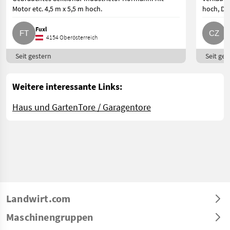
Motor etc. 4,5 m x 5,5 m hoch.
hoch, De
Fuxl
C
4154 Oberösterreich
Seit gestern
Seit ges
Weitere interessante Links:
Haus und Garten
Tore / Garagentore
Landwirt.com
Maschinengruppen