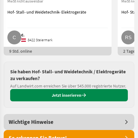
MwSt nicht ausweisbar
MwSt nich
Hof- Stall- und Weidetechnik- Elektrogeräte
Hof- Stal
C.
R
8422 Steiermark
9 Std. online
2 Tage o
Sie haben Hof- Stall- und Weidetechnik / Elektrogeräte
zu verkaufen?
Auf Landwirt.com erreichen Sie über 545.000 registrierte Nutzer.
Jetzt inserieren
Wichtige Hinweise
So erkennen Sie Betrug!