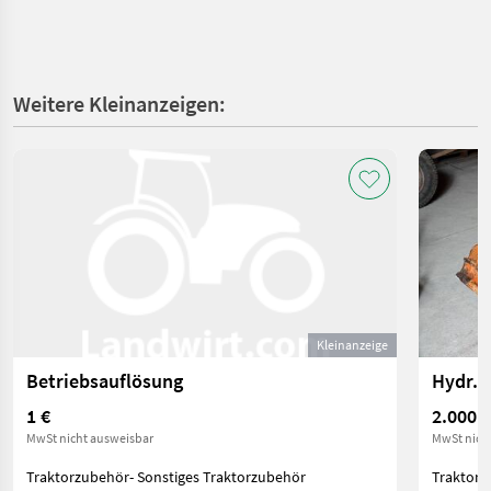
Weitere Kleinanzeigen:
Kleinanzeige
Betriebsauflösung
1 €
2.000 €
MwSt nicht ausweisbar
MwSt nich
Traktorzubehör- Sonstiges Traktorzubehör
Traktorz