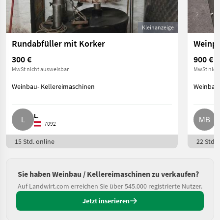
Kleinanzeige
Rundabfüller mit Korker
Weinpu
300 €
900 €
MwSt nicht ausweisbar
MwSt nich
Weinbau- Kellereimaschinen
Weinbau-
L.
M
7092
15 Std. online
22 Std. 
Sie haben Weinbau / Kellereimaschinen zu verkaufen?
Auf Landwirt.com erreichen Sie über 545.000 registrierte Nutzer.
Jetzt inserieren