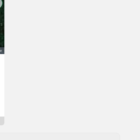
ge
Tiroler Haflinger Jungstute
2.800 €
MwSt nicht ausweisbar
Pferdemarkt- Verkaufspferde
Thomas
9971 Tirol
Seit gestern