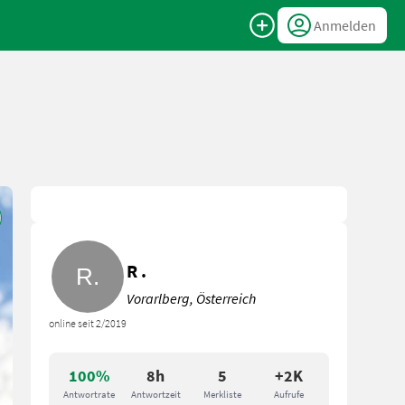
Anmelden
R .
Vorarlberg, Österreich
online seit 2/2019
100%
8h
5
+2K
Antwortrate
Antwortzeit
Merkliste
Aufrufe