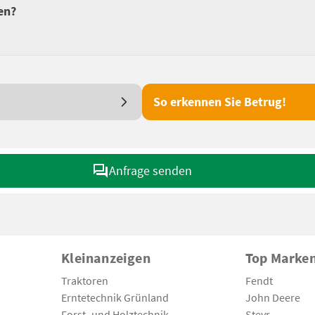
en?
So erkennen Sie Betrug!
Anfrage senden
Kleinanzeigen
Top Marke
Traktoren
Fendt
Erntetechnik Grünland
John Deere
Forst- und Holztechnik
Steyr