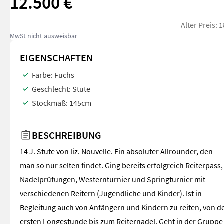
12.500 €
Alter Preis: 
MwSt nicht ausweisbar
EIGENSCHAFTEN
Farbe:
Fuchs
Geschlecht:
Stute
Stockmaß:
145cm
BESCHREIBUNG
14 J. Stute von liz. Nouvelle. Ein absoluter Allrounder, den
man so nur selten findet. Ging bereits erfolgreich Reiterpass,
Nadelprüfungen, Westernturnier und Springturnier mit
verschiedenen Reitern (Jugendliche und Kinder). Ist in
Begleitung auch von Anfängern und Kindern zu reiten, von d
ersten Longestunde bis zum Reiternadel. Geht in der Gruppe