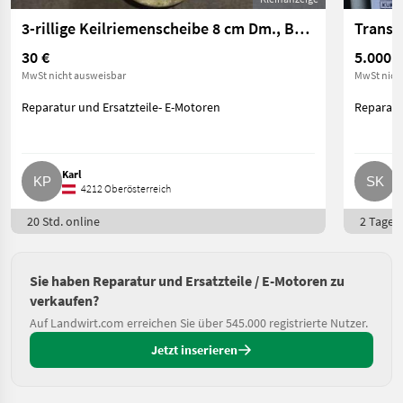
3-rillige Keilriemenscheibe 8 cm Dm., Bohrung 38 mm Dm.
Transf
30 €
5.000 €
MwSt nicht ausweisbar
MwSt nich
Reparatur und Ersatzteile- E-Motoren
Reparatu
Karl
S
4212 Oberösterreich
20 Std. online
2 Tage o
Sie haben Reparatur und Ersatzteile / E-Motoren zu
verkaufen?
Auf Landwirt.com erreichen Sie über 545.000 registrierte Nutzer.
Jetzt inserieren