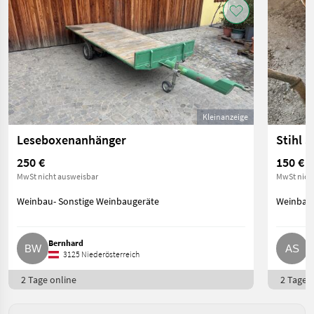
Kleinanzeige
Leseboxenanhänger
Stihl 
250 €
150 €
MwSt nicht ausweisbar
MwSt nich
Weinbau- Sonstige Weinbaugeräte
Weinbau-
Bernhard
A
3125 Niederösterreich
2 Tage online
2 Tage o