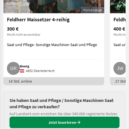
Kleinanzeige
Feldherr Maissetzer 4-reihig
Feldhe
300 €
400 €
MwSt nicht ausweisbar
MwSt nich
Saat und Pflege- Sonstige Maschinen Saat und Pflege
Saat und
Georg
J
4652 Oberösterreich
14 Std. online
17 Std. 
Sie haben Saat und Pflege / Sonstige Maschinen Saat
und Pflege zu verkaufen?
Auf Landwirt.com erreichen Sie über 545.000 registrierte Nutzer.
Jetzt inserieren