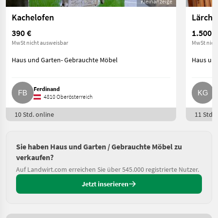
Kleinanzeige
Kachelofen
Lärche
390 €
1.500 €
MwSt nicht ausweisbar
MwSt nich
Haus und Garten- Gebrauchte Möbel
Haus und
Ferdinand
K
4810 Oberösterreich
10 Std. online
11 Std. 
Sie haben Haus und Garten / Gebrauchte Möbel zu
verkaufen?
Auf Landwirt.com erreichen Sie über 545.000 registrierte Nutzer.
Jetzt inserieren