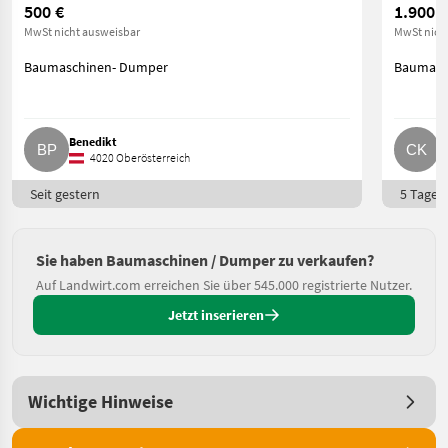
500 €
1.900 €
MwSt nicht ausweisbar
MwSt nich
Baumaschinen- Dumper
Baumasc
Benedikt
c
4020 Oberösterreich
Seit gestern
5 Tage o
Sie haben Baumaschinen / Dumper zu verkaufen?
Auf Landwirt.com erreichen Sie über 545.000 registrierte Nutzer.
Jetzt inserieren
Wichtige Hinweise