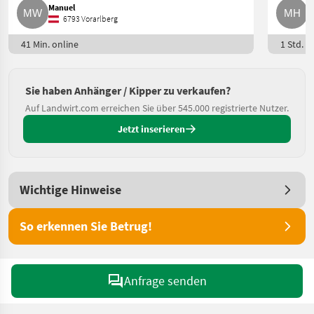
Manuel
M
6793 Vorarlberg
41 Min. online
1 Std. o
Sie haben Anhänger / Kipper zu verkaufen?
Auf Landwirt.com erreichen Sie über 545.000 registrierte Nutzer.
Jetzt inserieren
Wichtige Hinweise
So erkennen Sie Betrug!
Anfrage senden