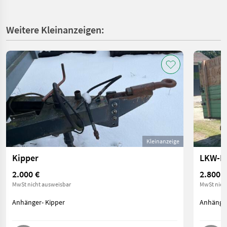
Weitere Kleinanzeigen:
Kleinanzeige
Kipper
LKW-K
2.000 €
2.800 €
MwSt nicht ausweisbar
MwSt nich
Anhänger- Kipper
Anhänger