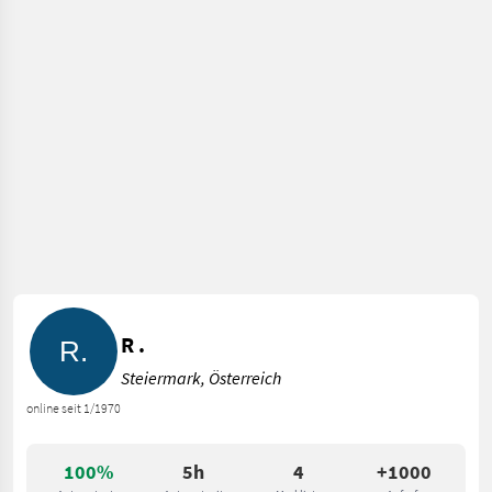
R .
Steiermark, Österreich
online seit 1/1970
100%
5h
4
+1000