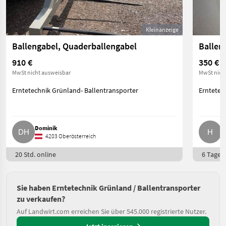
Kleinanzeige
Ballengabel, Quaderballengabel
Ballen
910 €
350 €
MwSt nicht ausweisbar
MwSt nich
Erntetechnik Grünland- Ballentransporter
Erntetec
Dominik
H
4203 Oberösterreich
20 Std. online
6 Tage o
Sie haben Erntetechnik Grünland / Ballentransporter
zu verkaufen?
Auf Landwirt.com erreichen Sie über 545.000 registrierte Nutzer.