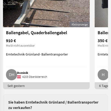
Kleinanzeige
Ballengabel, Quaderballengabel
Ballen
910 €
350 €
MwSt nicht ausweisbar
MwSt nich
Erntetechnik Grünland- Ballentransporter
Erntetec
Dominik
H
4203 Oberösterreich
Seit gestern
6 Tage o
Sie haben Erntetechnik Grünland / Ballentransporter
zu verkaufen?