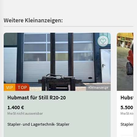
Weitere Kleinanzeigen:
VIP
TOP
Kleinanzeige
Hubmast für Still R20-20
Hubsta
1.400 €
5.500 €
MwSt nicht ausweisbar
MwSt nich
Stapler- und Lagertechnik- Stapler
Stapler- 