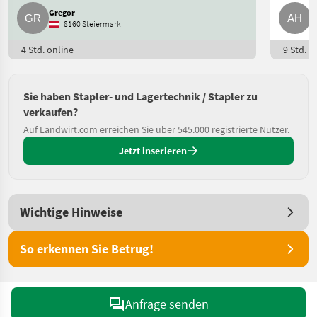
Gregor
A
8160 Steiermark
4 Std. online
9 Std. o
Sie haben Stapler- und Lagertechnik / Stapler zu
verkaufen?
Auf Landwirt.com erreichen Sie über 545.000 registrierte Nutzer.
Jetzt inserieren
Wichtige Hinweise
So erkennen Sie Betrug!
Anfrage senden