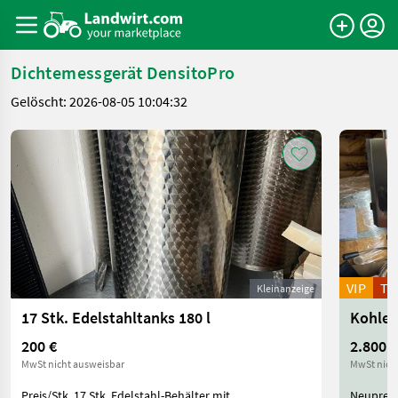
Dichtemessgerät DensitoPro
Gelöscht: 2026-08-05 10:04:32
VIP
T
Kleinanzeige
17 Stk. Edelstahltanks 180 l
Kohlen
200 €
2.800 €
MwSt nicht ausweisbar
MwSt nich
Preis/Stk. 17 Stk. Edelstahl-Behälter mit
Neupreis: