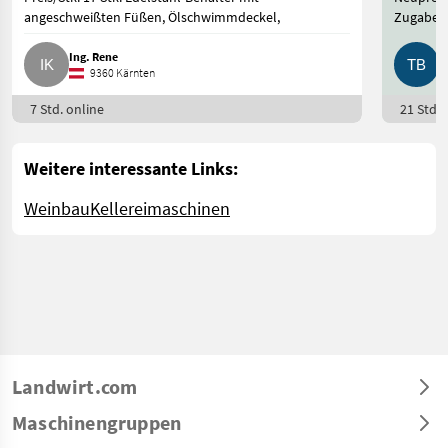
angeschweißten Füßen, Ölschwimmdeckel,
Zugabe in
Ing. Rene
T
9360 Kärnten
7 Std. online
21 Std. 
Weitere interessante Links:
Weinbau
Kellereimaschinen
Landwirt.com
Maschinengruppen