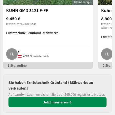
Kleinanzeige
KUHN GMD 3121 F-FF
Kuhn 
9.450 €
8.900 €
MwSt nicht ausweisbar
MwSt nich
Alter Preis
Erntetechnik Grünland- Mähwerke
Erntetec
F
F
4081 Oberösterreich
1 Std. online
2 Std. o
Sie haben Erntetechnik Grünland / Mähwerke zu
verkaufen?
Auf Landwirt.com erreichen Sie über 545.000 registrierte Nutzer.
Jetzt inserieren