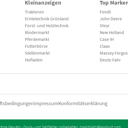
Kleinanzeigen
Top Marke
Traktoren
Fendt
Erntetechnik Grünland
John Deere
Forst- und Holztechnik
Steyr
Rindermarkt
New Holland
Pferdemarkt
Case IH
Futterbörse
Claas
Stellenmarkt
Massey Fergu
Hofladen
Deutz-Fahr
ftsbedingungen
Impressum
Konformitätserklärung
ohne Gewähr - Druck- und Satzfehler vorbehalten.
marktplatz@landwirt.com