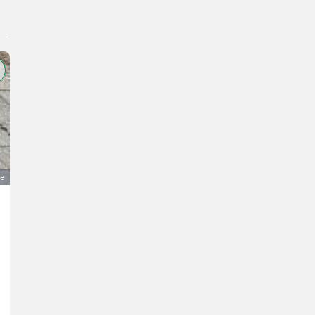
ge
Kuhn Kreiselheuer GF 5.801 MH Heuwender Wender
6.400 €
MwSt nicht ausweisbar
Erntetechnik Grünland- Kreiselheuer
L.
78739 Baden-Württemberg