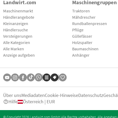
Landwirt.com
Maschinengruppen
Maschinenmarkt
Traktoren
Händlerangebote
Mähdrescher
Kleinanzeigen
Rundballenpressen
Händlersuche
Pflüge
Versteigerungen
Güllefässer
Alle Kategorien
Holzspalter
Alle Marken
Baumaschinen
Anzeige aufgeben
Anhänger
Über uns
Mediadaten
Cookie-Hinweise
Datenschutz
Geschä
Hilfe
Österreich | EUR
© Copyright 2026 Landwirt.com GmbH Alle Rechte vorbehalten. Alle Angaben 