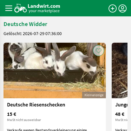
Deutsche Widder
Gelöscht: 2026-07-29 07:36:00
Kleinanzeige
Deutsche Riesenschecken
Junge 
15 €
48 €
MwSt nicht ausweisbar
MwSt nich
Verkaufe wegen Bestandsverkleinerung einige
Verkaufe