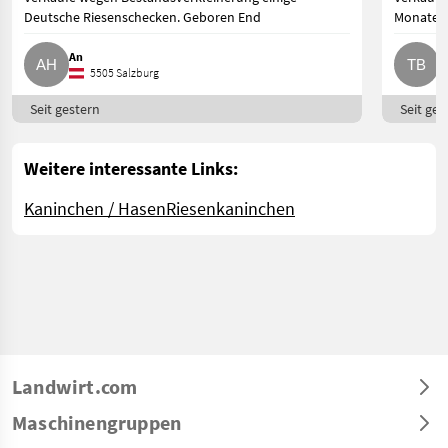
Deutsche Riesenschecken. Geboren End
Monate. 
An
T
5505 Salzburg
Seit gestern
Seit ges
Weitere interessante Links:
Kaninchen / Hasen
Riesenkaninchen
Landwirt.com
Maschinengruppen