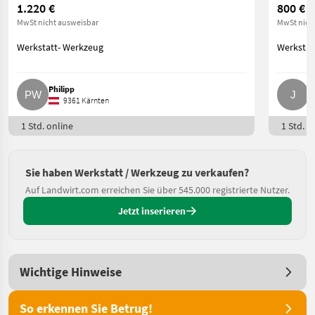
1.220 €
800 €
MwSt nicht ausweisbar
MwSt nich
Werkstatt- Werkzeug
Werkstat
Philipp
J
9361 Kärnten
1 Std. online
1 Std. o
Sie haben Werkstatt / Werkzeug zu verkaufen?
Auf Landwirt.com erreichen Sie über 545.000 registrierte Nutzer.
Jetzt inserieren
Wichtige Hinweise
So erkennen Sie Betrug!