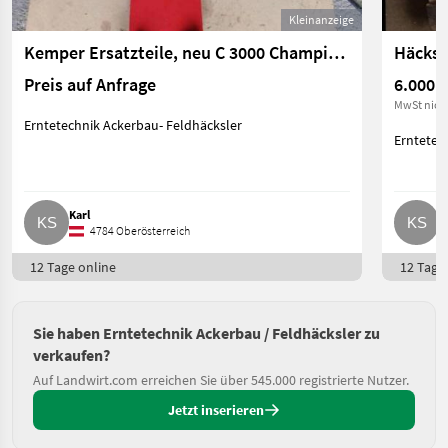
Kleinanzeige
Kemper Ersatzteile, neu C 3000 Champion 3000
Preis auf Anfrage
6.000 €
MwSt nich
Erntetechnik Ackerbau- Feldhäcksler
Erntetec
Karl
K
4784 Oberösterreich
12 Tage online
12 Tage 
Sie haben Erntetechnik Ackerbau / Feldhäcksler zu
verkaufen?
Auf Landwirt.com erreichen Sie über 545.000 registrierte Nutzer.
Jetzt inserieren