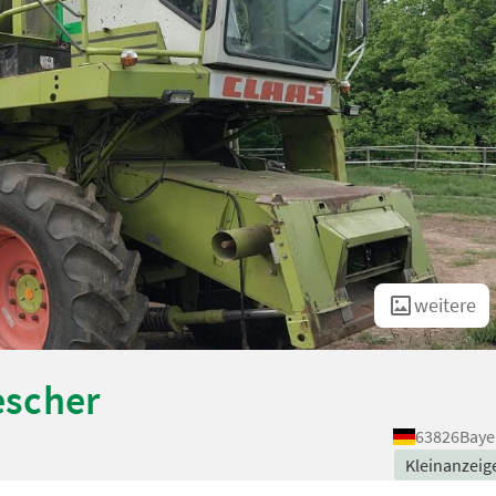
weitere
escher
63826
Baye
Kleinanzeig