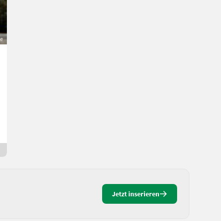
ge
Claas Lexion 560
112.500 €
MwSt nicht ausweisbar
Alter Preis 118.000 €
Erntetechnik Ackerbau- Mähdrescher
Manuel
3800 Niederösterreich
4 Tage online
Jetzt inserieren