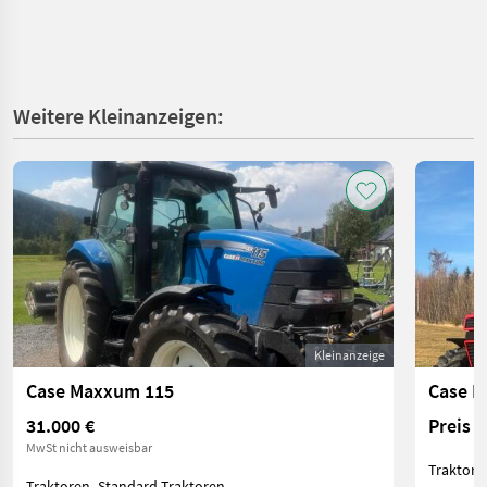
Weitere Kleinanzeigen:
Kleinanzeige
Case Maxxum 115
Case I
31.000 €
Preis 
MwSt nicht ausweisbar
Traktore
Traktoren- Standard Traktoren