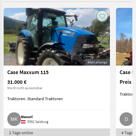
Kleinanzeige
Case Maxxum 115
Case I
31.000 €
Preis 
MwSt nicht ausweisbar
Traktore
Traktoren- Standard Traktoren
Manuel
D
5592 Salzburg
2 Tage online
4 Tage o