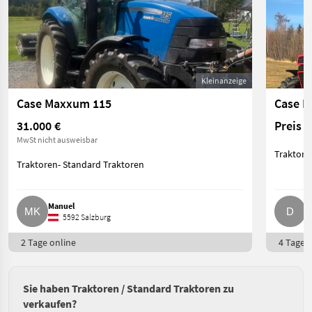
Kleinanzeige
Case Maxxum 115
Case I
31.000 €
Preis 
MwSt nicht ausweisbar
Traktore
Traktoren- Standard Traktoren
Manuel
D
5592 Salzburg
2 Tage online
4 Tage o
Sie haben Traktoren / Standard Traktoren zu
verkaufen?