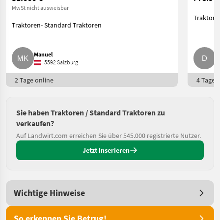
MwSt nicht ausweisbar
Traktore
Traktoren- Standard Traktoren
Manuel
D
5592 Salzburg
2 Tage online
4 Tage o
Sie haben Traktoren / Standard Traktoren zu
verkaufen?
Auf Landwirt.com erreichen Sie über 545.000 registrierte Nutzer.
Jetzt inserieren
Wichtige Hinweise
So erkennen Sie Betrug!