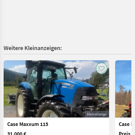
Weitere Kleinanzeigen:
Kleinanzeige
Case Maxxum 115
Case I
31.000 €
Preis 