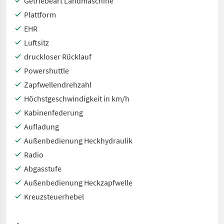
Getriebeart Landmaschine
Plattform
EHR
Luftsitz
druckloser Rücklauf
Powershuttle
Zapfwellendrehzahl
Höchstgeschwindigkeit in km/h
Kabinenfederung
Aufladung
Außenbedienung Heckhydraulik
Radio
Abgasstufe
Außenbedienung Heckzapfwelle
Kreuzsteuerhebel