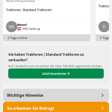
MwSt nicht ausweisbar
Traktore
Traktoren- Standard Traktoren
Manuel
D
5592 Salzburg
3 Tage online
5 Tage o
Sie haben Traktoren / Standard Traktoren zu
verkaufen?
Auf Landwirt.com erreichen Sie über 545.000 registrierte Nutzer.
Jetzt inserieren
Wichtige Hinweise
So erkennen Sie Betrug!