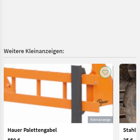
Weitere Kleinanzeigen:
Kleinanzeige
Hauer Palettengabel
Stahlt
850 €
25 €