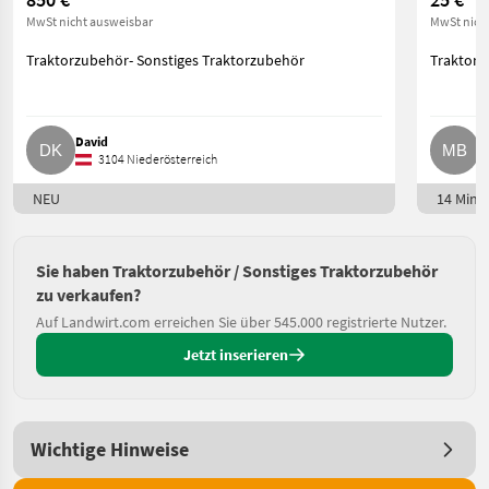
MwSt nicht ausweisbar
MwSt nich
Traktorzubehör- Sonstiges Traktorzubehör
Traktorz
David
M
3104 Niederösterreich
NEU
14 Min. 
Sie haben Traktorzubehör / Sonstiges Traktorzubehör
zu verkaufen?
Auf Landwirt.com erreichen Sie über 545.000 registrierte Nutzer.
Jetzt inserieren
Wichtige Hinweise