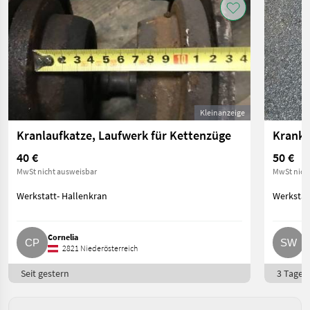
Kleinanzeige
Kranlaufkatze, Laufwerk für Kettenzüge
Kranke
40 €
50 €
MwSt nicht ausweisbar
MwSt nich
Werkstatt- Hallenkran
Werkstat
Cornelia
S
2821 Niederösterreich
Seit gestern
3 Tage o