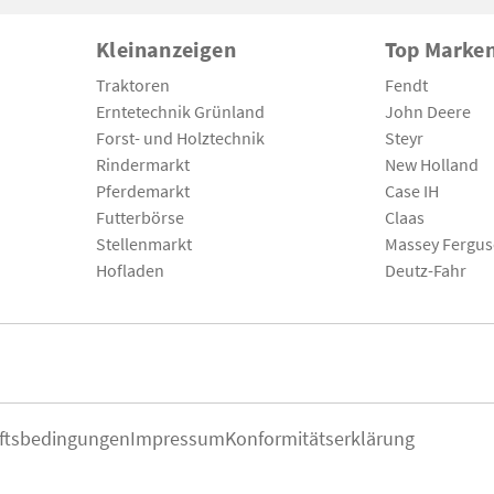
Kleinanzeigen
Top Marke
Traktoren
Fendt
Erntetechnik Grünland
John Deere
Forst- und Holztechnik
Steyr
Rindermarkt
New Holland
Pferdemarkt
Case IH
Futterbörse
Claas
Stellenmarkt
Massey Fergu
Hofladen
Deutz-Fahr
ftsbedingungen
Impressum
Konformitätserklärung