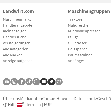
Landwirt.com
Maschinengruppen
Maschinenmarkt
Traktoren
Händlerangebote
Mähdrescher
Kleinanzeigen
Rundballenpressen
Händlersuche
Pflüge
Versteigerungen
Güllefässer
Alle Kategorien
Holzspalter
Alle Marken
Baumaschinen
Anzeige aufgeben
Anhänger
Über uns
Mediadaten
Cookie-Hinweise
Datenschutz
Geschä
Hilfe
Österreich | EUR