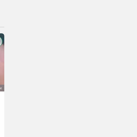
ge
Bruteier La Flèche
2 €
Hühner- Bruteier