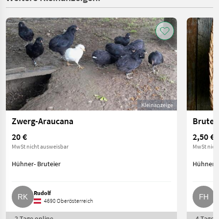
Kleinanzeige
Zwerg-Araucana
20 €
2,50 €
MwSt nicht ausweisbar
MwSt nich
Hühner- Bruteier
Hühner- 
Rudolf
F
4690 Oberösterreich
2 Tage online
4 Tage o