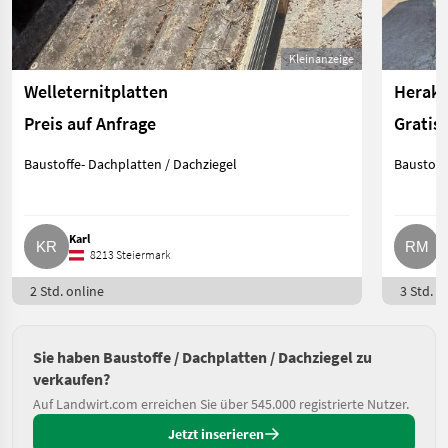
Kleinanzeige
Welleternitplatten
Herakl
Preis auf Anfrage
Gratis
Baustoffe- Dachplatten / Dachziegel
Baustoff
Karl
R
8213 Steiermark
2 Std. online
3 Std. o
Sie haben Baustoffe / Dachplatten / Dachziegel zu
verkaufen?
Auf Landwirt.com erreichen Sie über 545.000 registrierte Nutzer.
Jetzt inserieren