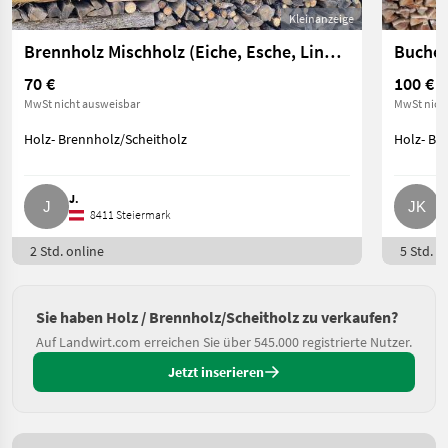
Kleinanzeige
Brennholz Mischholz (Eiche, Esche, Linde und Diverses)
Buchen
70 €
100 €
MwSt nicht ausweisbar
MwSt nich
Holz- Brennholz/Scheitholz
Holz- Br
J.
J
8411 Steiermark
2 Std. online
5 Std. o
Sie haben Holz / Brennholz/Scheitholz zu verkaufen?
Auf Landwirt.com erreichen Sie über 545.000 registrierte Nutzer.
Jetzt inserieren