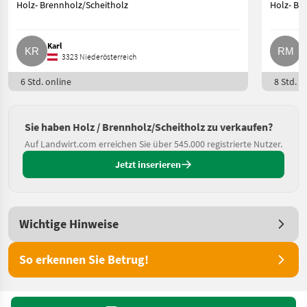
Holz- Brennholz/Scheitholz
Holz- Br
Karl
R
3323 Niederösterreich
6 Std. online
8 Std. o
Sie haben Holz / Brennholz/Scheitholz zu verkaufen?
Auf Landwirt.com erreichen Sie über 545.000 registrierte Nutzer.
Jetzt inserieren
Wichtige Hinweise
So erkennen Sie Betrug!