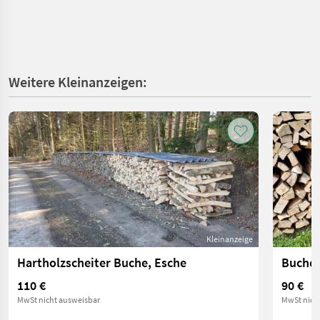
Weitere Kleinanzeigen:
Kleinanzeige
Hartholzscheiter Buche, Esche
Buche
110 €
90 €
MwSt nicht ausweisbar
MwSt nich