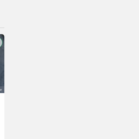
ge
Zwillingsreifen-Felgen 12 Zoll
100 €
MwSt nicht ausweisbar
Räder/Pneu/Felgen- Sonstige Räder/Pneu/Felgen