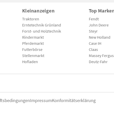
Kleinanzeigen
Top Marke
Traktoren
Fendt
Erntetechnik Grünland
John Deere
Forst- und Holztechnik
Steyr
Rindermarkt
New Holland
Pferdemarkt
Case IH
Futterbörse
Claas
Stellenmarkt
Massey Fergu
Hofladen
Deutz-Fahr
ftsbedingungen
Impressum
Konformitätserklärung