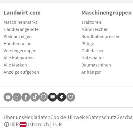
Landwirt.com
Maschinengruppen
Maschinenmarkt
Traktoren
Händlerangebote
Mähdrescher
Kleinanzeigen
Rundballenpressen
Händlersuche
Pflüge
Versteigerungen
Güllefässer
Alle Kategorien
Holzspalter
Alle Marken
Baumaschinen
Anzeige aufgeben
Anhänger
Über uns
Mediadaten
Cookie-Hinweise
Datenschutz
Geschä
Hilfe
Österreich | EUR