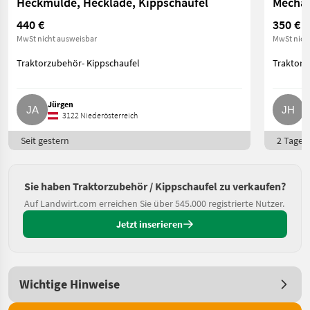
Heckmulde, Hecklade, Kippschaufel
Mechan
440 €
350 €
MwSt nicht ausweisbar
MwSt nich
Traktorzubehör- Kippschaufel
Traktorz
Jürgen
J
3122 Niederösterreich
Seit gestern
2 Tage o
Sie haben Traktorzubehör / Kippschaufel zu verkaufen?
Auf Landwirt.com erreichen Sie über 545.000 registrierte Nutzer.
Jetzt inserieren
Wichtige Hinweise