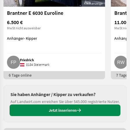
Kleinanzeige
Brantner E 6030 Euroline
6.500 €
11.000
MwSt nicht ausweisbar
MwSt nich
Anhänger- Kipper
Anhänger
Friedrich
R
8184 Steiermark
6 Tage online
7 Tage o
Sie haben Anhänger / Kipper zu verkaufen?
Auf Landwirt.com erreichen Sie über 545.000 registrierte Nutzer.
Jetzt inserieren