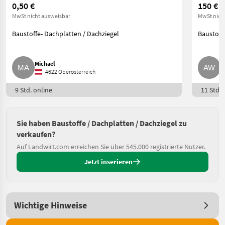
0,50 €
150 €
MwSt nicht ausweisbar
MwSt nich
Baustoffe- Dachplatten / Dachziegel
Baustoff
Michael
A
4622 Oberösterreich
9 Std. online
11 Std. 
Sie haben Baustoffe / Dachplatten / Dachziegel zu
verkaufen?
Auf Landwirt.com erreichen Sie über 545.000 registrierte Nutzer.
Jetzt inserieren
Wichtige Hinweise