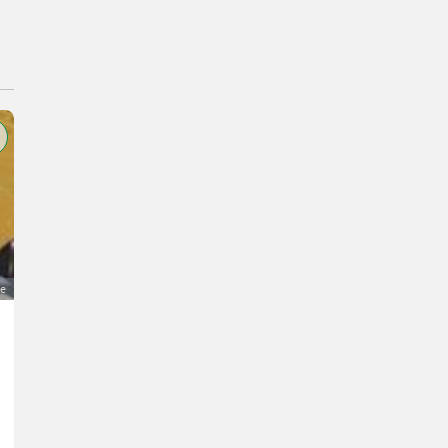
ge
Bomag Walze samt Tieflader BW 65 H
3.900 €
MwSt nicht ausweisbar
Baumaschinen- Sonstige Baumaschinen