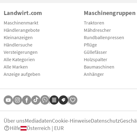
Landwirt.com
Maschinengruppen
Maschinenmarkt
Traktoren
Händlerangebote
Mähdrescher
Kleinanzeigen
Rundballenpressen
Händlersuche
Pflüge
Versteigerungen
Güllefässer
Alle Kategorien
Holzspalter
Alle Marken
Baumaschinen
Anzeige aufgeben
Anhänger
Über uns
Mediadaten
Cookie-Hinweise
Datenschutz
Geschä
Hilfe
Österreich | EUR