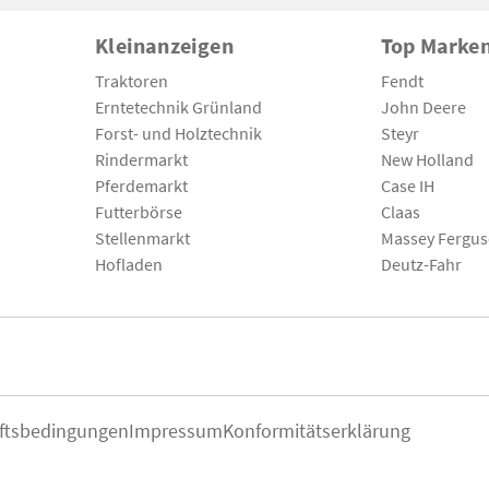
Kleinanzeigen
Top Marke
Traktoren
Fendt
Erntetechnik Grünland
John Deere
Forst- und Holztechnik
Steyr
Rindermarkt
New Holland
Pferdemarkt
Case IH
Futterbörse
Claas
Stellenmarkt
Massey Fergu
Hofladen
Deutz-Fahr
ftsbedingungen
Impressum
Konformitätserklärung