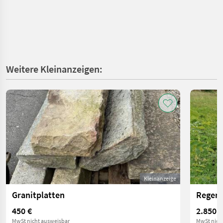
Weitere Kleinanzeigen:
Kleinanzeige
Granitplatten
Regenw
450 €
2.850 €
MwSt nicht ausweisbar
MwSt nich