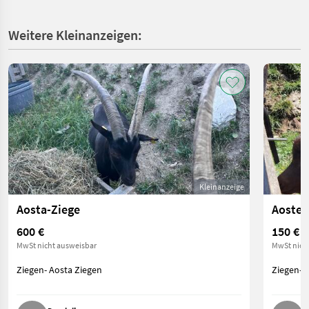
Weitere Kleinanzeigen:
Kleinanzeige
Aosta-Ziege
Aoster
600 €
150 €
MwSt nicht ausweisbar
MwSt nich
Ziegen- Aosta Ziegen
Ziegen- 