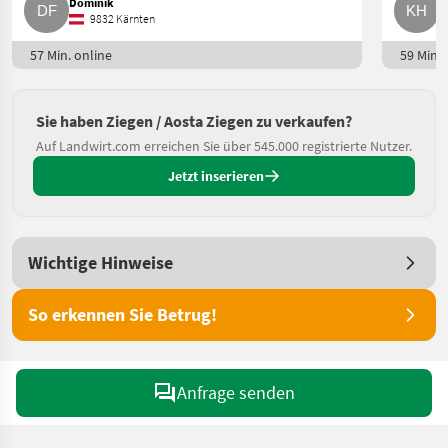
Dominik
K
9832 Kärnten
57 Min. online
59 Min. 
Sie haben Ziegen / Aosta Ziegen zu verkaufen?
Auf Landwirt.com erreichen Sie über 545.000 registrierte Nutzer.
Jetzt inserieren
Wichtige Hinweise
So erkennen Sie Betrug!
Anfrage senden