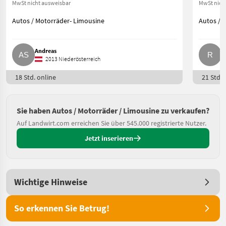
MwSt nicht ausweisbar
MwSt nich
Autos / Motorräder- Limousine
Autos / 
Andreas
R
2013 Niederösterreich
18 Std. online
21 Std. 
Sie haben Autos / Motorräder / Limousine zu verkaufen?
Auf Landwirt.com erreichen Sie über 545.000 registrierte Nutzer.
Jetzt inserieren
Wichtige Hinweise
So erkennen Sie Betrug!