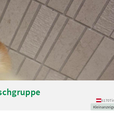
schgruppe
6170
Ti
Kleinanzeig