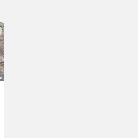
ge
5 prächtige Junghähne suchen neue Lebensplätze
15 €
MwSt nicht ausweisbar
Hühner- Hähne
Christine
5113 Salzburg