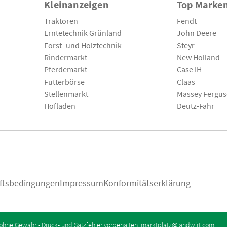
Kleinanzeigen
Top Marke
Traktoren
Fendt
Erntetechnik Grünland
John Deere
Forst- und Holztechnik
Steyr
Rindermarkt
New Holland
Pferdemarkt
Case IH
Futterbörse
Claas
Stellenmarkt
Massey Fergu
Hofladen
Deutz-Fahr
ftsbedingungen
Impressum
Konformitätserklärung
ohne Gewähr - Druck- und Satzfehler vorbehalten.
marktplatz@landwirt.com