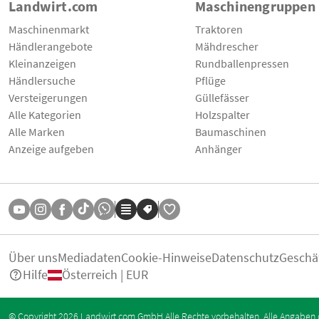
Landwirt.com
Maschinengruppen
Maschinenmarkt
Traktoren
Händlerangebote
Mähdrescher
Kleinanzeigen
Rundballenpressen
Händlersuche
Pflüge
Versteigerungen
Güllefässer
Alle Kategorien
Holzspalter
Alle Marken
Baumaschinen
Anzeige aufgeben
Anhänger
Über uns
Mediadaten
Cookie-Hinweise
Datenschutz
Geschä
Hilfe
Österreich | EUR
© Copyright 2026 Landwirt.com GmbH Alle Rechte vorbehalten. Alle Angaben 