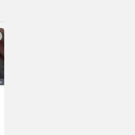
ge
Kupferkessel mit Untergestell
Preis auf Anfrage
Haus und Garten- Sonstige Rasenmäher und Gartenpflegeprodukte
J.