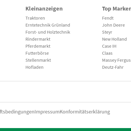
Kleinanzeigen
Top Marke
Traktoren
Fendt
Erntetechnik Grünland
John Deere
Forst- und Holztechnik
Steyr
Rindermarkt
New Holland
Pferdemarkt
Case IH
Futterbörse
Claas
Stellenmarkt
Massey Fergu
Hofladen
Deutz-Fahr
ftsbedingungen
Impressum
Konformitätserklärung