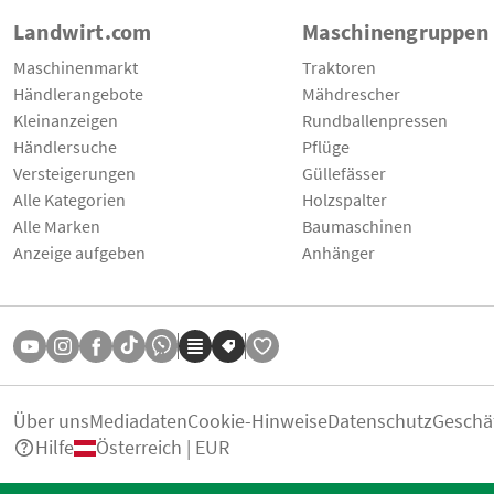
Landwirt.com
Maschinengruppen
Maschinenmarkt
Traktoren
Händlerangebote
Mähdrescher
Kleinanzeigen
Rundballenpressen
Händlersuche
Pflüge
Versteigerungen
Güllefässer
Alle Kategorien
Holzspalter
Alle Marken
Baumaschinen
Anzeige aufgeben
Anhänger
Über uns
Mediadaten
Cookie-Hinweise
Datenschutz
Geschä
Hilfe
Österreich | EUR