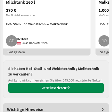
Milchtank 160 l
Melkst
370 €
1.000 €
MwSt nicht ausweisbar
MwSt nich
Hof- Stall- und Weidetechnik- Melktechnik
Hof- Stal
Gerhard
J
5241 Oberösterreich
Seit gestern
Seit ges
Sie haben Hof- Stall- und Weidetechnik / Melktechnik
zu verkaufen?
Auf Landwirt.com erreichen Sie über 545.000 registrierte Nutzer.
Jetzt inserieren
Wichtige Hinweise