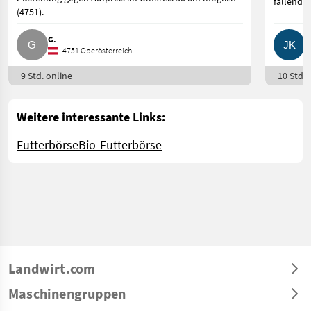
fallend.
(4751).
G.
J
4751 Oberösterreich
9 Std. online
10 Std. 
Weitere interessante Links:
Futterbörse
Bio-Futterbörse
Landwirt.com
Maschinengruppen