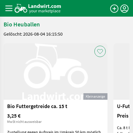
Bio Heuballen
Gelöscht: 2026-08-04 16:15:50
Kleinanzeige
Bio Futtergetreide ca. 15 t
U-Futt
3,25 €
Preis 
MwSt nicht ausweisbar
Ca. 8 t F
Zustellung gegen Aufpreis im Umkreis 50 km möglich